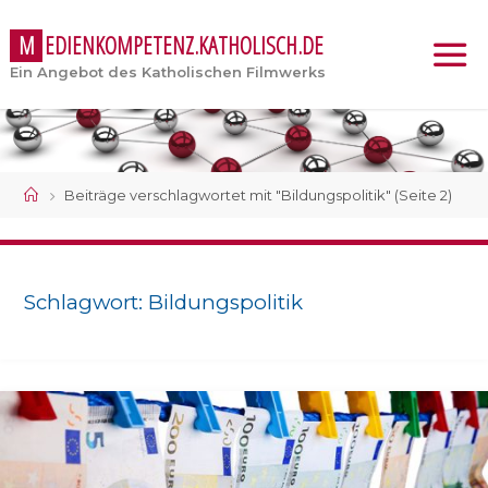
M
E
D
I
E
N
K
O
M
P
E
T
E
N
Z
.
K
A
T
H
O
L
I
S
C
H
.
D
E
Ein Angebot des Katholischen Filmwerks
Start
Beiträge verschlagwortet mit "Bildungspolitik"
(Seite 2)
Schlagwort:
Bildungspolitik