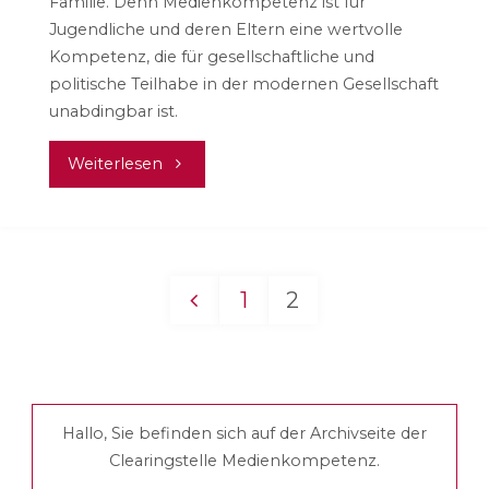
Familie. Denn Medienkompetenz ist für
Jugendliche und deren Eltern eine wertvolle
Kompetenz, die für gesellschaftliche und
politische Teilhabe in der modernen Gesellschaft
unabdingbar ist.
"Medienpädagogische
Weiterlesen
Fachtagung
am
1
2
02.12.2014"
Seitennummerieru
der
Hallo, Sie befinden sich auf der Archivseite der
Beiträge
Clearingstelle Medienkompetenz.