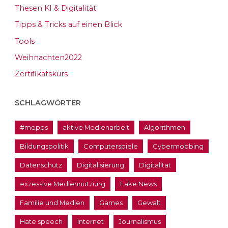
Thesen KI & Digitalität
Tipps & Tricks auf einen Blick
Tools
Weihnachten2022
Zertifikatskurs
SCHLAGWÖRTER
#mepps
aktive Medienarbeit
Algorithmen
Bildungspolitik
Computerspiele
Cybermobbing
Datenschutz
Digitalisierung
Digitalität
exzessive Mediennutzung
Fake News
Familie und Medien
Games
Gewalt
Hate speech
Internet
Journalismus