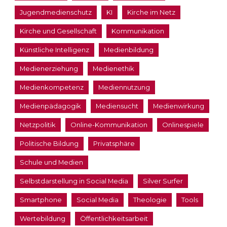
Jugendmedienschutz
KI
Kirche im Netz
Kirche und Gesellschaft
Kommunikation
Künstliche Intelligenz
Medienbildung
Medienerziehung
Medienethik
Medienkompetenz
Mediennutzung
Medienpädagogik
Mediensucht
Medienwirkung
Netzpolitik
Online-Kommunikation
Onlinespiele
Politische Bildung
Privatsphäre
Schule und Medien
Selbstdarstellung in Social Media
Silver Surfer
Smartphone
Social Media
Theologie
Tools
Wertebildung
Öffentlichkeitsarbeit