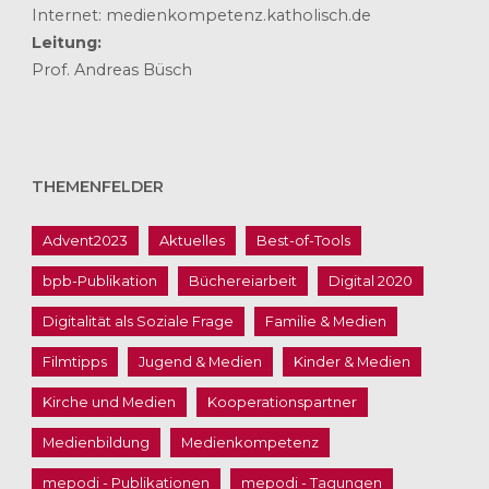
Internet: medienkompetenz.katholisch.de
Leitung:
Prof. Andreas Büsch
THEMENFELDER
Advent2023
Aktuelles
Best-of-Tools
bpb-Publikation
Büchereiarbeit
Digital 2020
Digitalität als Soziale Frage
Familie & Medien
Filmtipps
Jugend & Medien
Kinder & Medien
Kirche und Medien
Kooperationspartner
Medienbildung
Medienkompetenz
mepodi - Publikationen
mepodi - Tagungen