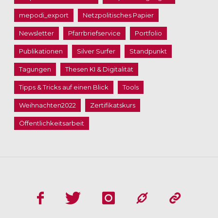
mepodi_export
Netzpolitisches Papier
Newsletter
Pfarrbriefservice
Portfolio
Publikationen
Silver Surfer
Standpunkt
Tagungen
Thesen KI & Digitalität
Tipps & Tricks auf einen Blick
Tools
Weihnachten2022
Zertifikatskurs
Öffentlichkeitsarbeit