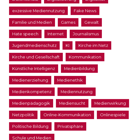
exzessive Mediennutzung
Fake News
Familie und Medien
Games
Gewalt
Hate speech
Internet
Journalismus
Jugendmedienschutz
KI
Kirche im Netz
Kirche und Gesellschaft
Kommunikation
Künstliche Intelligenz
Medienbildung
Medienerziehung
Medienethik
Medienkompetenz
Mediennutzung
Medienpädagogik
Mediensucht
Medienwirkung
Netzpolitik
Online-Kommunikation
Onlinespiele
Politische Bildung
Privatsphäre
Schule und Medien