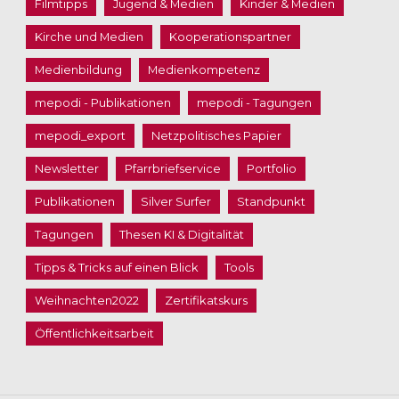
Filmtipps
Jugend & Medien
Kinder & Medien
Kirche und Medien
Kooperationspartner
Medienbildung
Medienkompetenz
mepodi - Publikationen
mepodi - Tagungen
mepodi_export
Netzpolitisches Papier
Newsletter
Pfarrbriefservice
Portfolio
Publikationen
Silver Surfer
Standpunkt
Tagungen
Thesen KI & Digitalität
Tipps & Tricks auf einen Blick
Tools
Weihnachten2022
Zertifikatskurs
Öffentlichkeitsarbeit