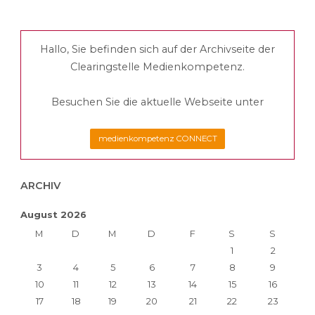
Hallo, Sie befinden sich auf der Archivseite der
Clearingstelle Medienkompetenz.
Besuchen Sie die aktuelle Webseite unter
medienkompetenz CONNECT
ARCHIV
August 2026
M
D
M
D
F
S
S
1
2
3
4
5
6
7
8
9
10
11
12
13
14
15
16
17
18
19
20
21
22
23