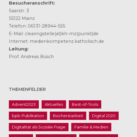
Besucheranschrift:
Saarstr. 3
55122 Mainz
Telefon: 06131-28944-555
E-Mail: clearingstelle(at)kh-mz(punkt)de
Internet: medienkompetenz.katholisch.de
Leitung:
Prof. Andreas Büsch
THEMENFELDER
Advent2023
Aktuelles
Best-of-Tools
bpb-Publikation
Büchereiarbeit
Digital 2020
Digitalität als Soziale Frage
Familie & Medien