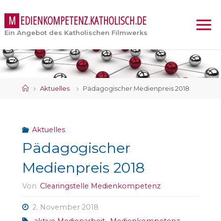
M
E
D
I
E
N
K
O
M
P
E
T
E
N
Z
.
K
A
T
H
O
L
I
S
C
H
.
D
E
Ein Angebot des Katholischen Filmwerks
Start
Aktuelles
Pädagogischer Medienpreis 2018
Aktuelles
Pädagogischer
Medienpreis 2018
Von
Clearingstelle Medienkompetenz
2. November 2018