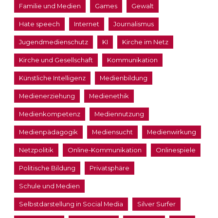
Familie und Medien
Games
Gewalt
Hate speech
Internet
Journalismus
Jugendmedienschutz
KI
Kirche im Netz
Kirche und Gesellschaft
Kommunikation
Künstliche Intelligenz
Medienbildung
Medienerziehung
Medienethik
Medienkompetenz
Mediennutzung
Medienpädagogik
Mediensucht
Medienwirkung
Netzpolitik
Online-Kommunikation
Onlinespiele
Politische Bildung
Privatsphäre
Schule und Medien
Selbstdarstellung in Social Media
Silver Surfer