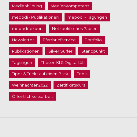
Medienbildung
Medienkompetenz
mepodi - Publikationen
mepodi - Tagungen
mepodi_export
Netzpolitisches Papier
Newsletter
Pfarrbriefservice
Portfolio
Publikationen
Silver Surfer
Standpunkt
Tagungen
Thesen KI & Digitalität
Tipps & Tricks auf einen Blick
Tools
Weihnachten2022
Zertifikatskurs
Öffentlichkeitsarbeit