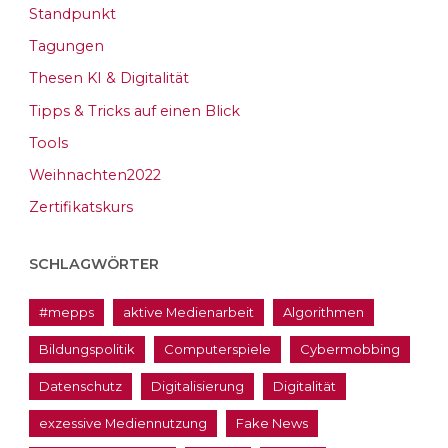
Standpunkt
Tagungen
Thesen KI & Digitalität
Tipps & Tricks auf einen Blick
Tools
Weihnachten2022
Zertifikatskurs
SCHLAGWÖRTER
#mepps
aktive Medienarbeit
Algorithmen
Bildungspolitik
Computerspiele
Cybermobbing
Datenschutz
Digitalisierung
Digitalität
exzessive Mediennutzung
Fake News