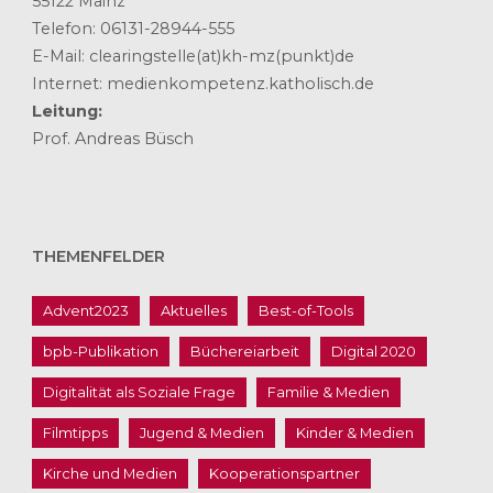
55122 Mainz
Telefon: 06131-28944-555
E-Mail: clearingstelle(at)kh-mz(punkt)de
Internet: medienkompetenz.katholisch.de
Leitung:
Prof. Andreas Büsch
THEMENFELDER
Advent2023
Aktuelles
Best-of-Tools
bpb-Publikation
Büchereiarbeit
Digital 2020
Digitalität als Soziale Frage
Familie & Medien
Filmtipps
Jugend & Medien
Kinder & Medien
Kirche und Medien
Kooperationspartner