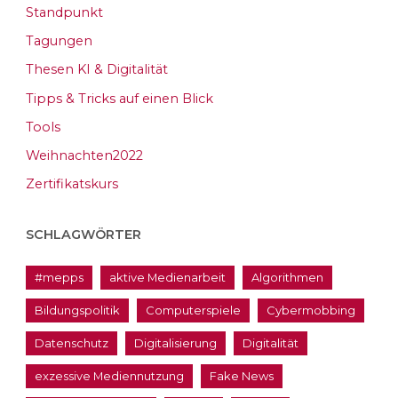
Standpunkt
Tagungen
Thesen KI & Digitalität
Tipps & Tricks auf einen Blick
Tools
Weihnachten2022
Zertifikatskurs
SCHLAGWÖRTER
#mepps
aktive Medienarbeit
Algorithmen
Bildungspolitik
Computerspiele
Cybermobbing
Datenschutz
Digitalisierung
Digitalität
exzessive Mediennutzung
Fake News