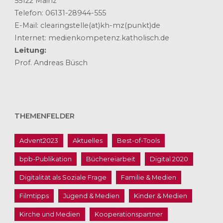
55122 Mainz
Telefon: 06131-28944-555
E-Mail: clearingstelle(at)kh-mz(punkt)de
Internet: medienkompetenz.katholisch.de
Leitung:
Prof. Andreas Büsch
THEMENFELDER
Advent2023
Aktuelles
Best-of-Tools
bpb-Publikation
Büchereiarbeit
Digital 2020
Digitalität als Soziale Frage
Familie & Medien
Filmtipps
Jugend & Medien
Kinder & Medien
Kirche und Medien
Kooperationspartner