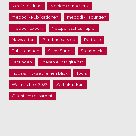
Medienbildung
Medienkompetenz
mepodi - Publikationen
mepodi - Tagungen
mepodi_export
Netzpolitisches Papier
Newsletter
Pfarrbriefservice
Portfolio
Publikationen
Silver Surfer
Standpunkt
Tagungen
Thesen KI & Digitalität
Tipps & Tricks auf einen Blick
Tools
Weihnachten2022
Zertifikatskurs
Öffentlichkeitsarbeit