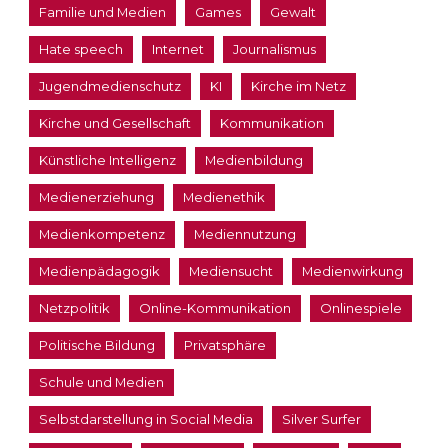
Familie und Medien
Games
Gewalt
Hate speech
Internet
Journalismus
Jugendmedienschutz
KI
Kirche im Netz
Kirche und Gesellschaft
Kommunikation
Künstliche Intelligenz
Medienbildung
Medienerziehung
Medienethik
Medienkompetenz
Mediennutzung
Medienpädagogik
Mediensucht
Medienwirkung
Netzpolitik
Online-Kommunikation
Onlinespiele
Politische Bildung
Privatsphäre
Schule und Medien
Selbstdarstellung in Social Media
Silver Surfer