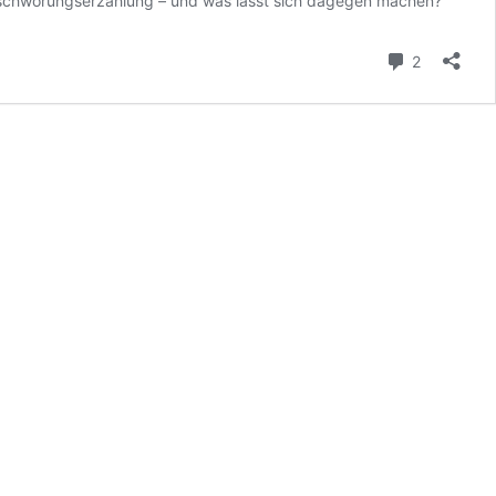
erschwörungserzählung – und was lässt sich dagegen machen?
Kommenta
2